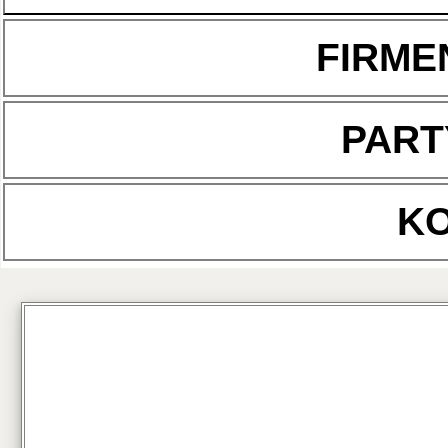
FIRME
PART
K