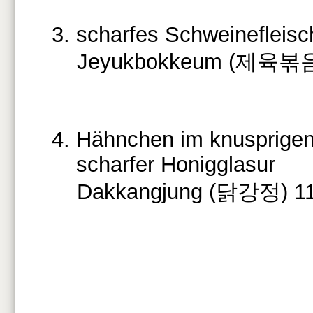
3. scharfes Schweinefleisc
Jeyukbokkeum (제육볶음)
4. Hähnchen im knusprigen
scharfer Honigglasur
Dakkangjung (닭강정) 11