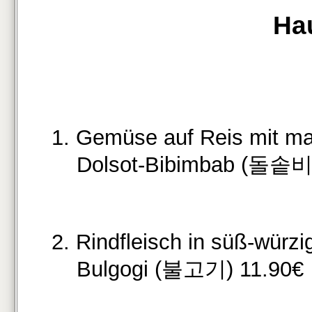
Ha
1. Gemüse auf Reis mit mar
Dolsot-Bibimbab (돌솥비
2. Rindfleisch in süß-wür
Bulgogi (불고기) 11.90€