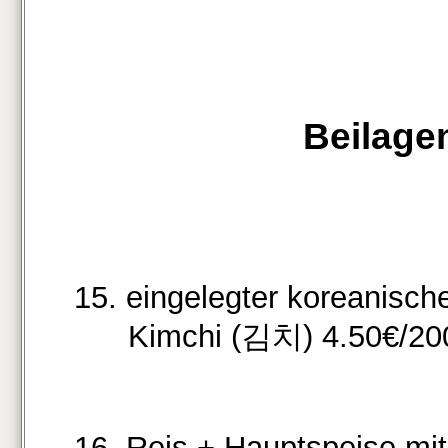
Beilage
15. eingelegter koreanisch
Kimchi (김치) 4.50€/20
16. Reis + Hauptspeise mit