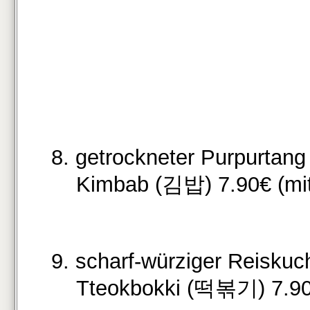
8. getrockneter Purpurtang
Kimbab (김밥) 7.90€ (mit 
9. scharf-würziger Reiskuc
Tteokbokki (떡볶기) 7.9