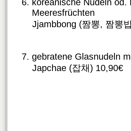
6. koreanische Nudeln od. 
Meeresfrüchten
Jjambbong (짬뽕, 짬뽕밥)
7. gebratene Glasnudeln 
Japchae (잡채) 10,90€