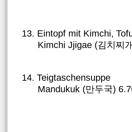
13. Eintopf mit Kimchi, To
Kimchi Jjigae (김치찌개)
14. Teigtaschensuppe
Mandukuk (만두국) 6.7