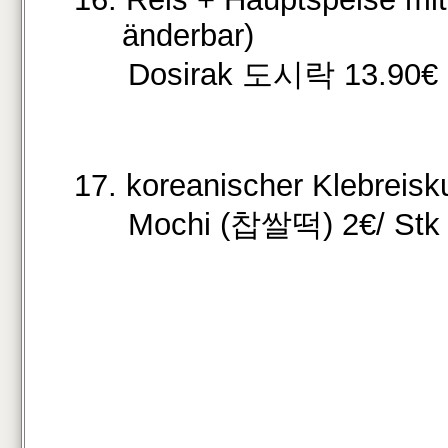
änderbar)
Dosirak 도시락 13.90€
17. koreanischer Klebreis
Mochi (찹쌀떡) 2€/ Stk