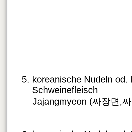
5. koreanische Nudeln od.
Schweinefleisch
Jajangmyeon (짜장면,짜장